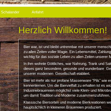
Schalander
Anfahrt
Herzlich Willkommen!
Bier war, ist und bleibt untrennbar mit unserer mensc
zu allen Zeiten voller Magie. Ein Lebensmittel, Zahlun
wichtig für das soziale Leben zu allen Zeiten unserer
In ihm wohnte Göttliches, war Nahrung, Trank und Sak
dieses ganz besondere, gesunde und wunderbare Geträ
unserer modernen Gesellschaft etabliert.
Bier ist mehr als nur profane Massenware "Pils" wie es
kennenlernen. Um die Biervielfalt zu erhalten ist es wi
Industriebrauereien möglichst viele Klein- und Mikrobra
um damit Tradition und Moderne zusammenzuführen.
Klassische Biersorten und moderne Bierkreationen w
hauptsächlich in kleineren Brauereien produziert.